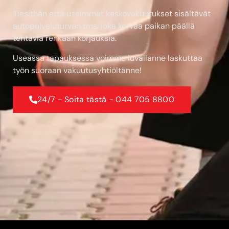
Tiesithän että useimmat kaskovakuutukset sisältävät
autopalveluturvan tms. joka korvaa paikan päällä
tehtäviä renkaan korjauksia.
Useassa tapauksessa voimme luvallanne laskuttaa
työn suoraan vakuutusyhtiöltänne!
24/7 - Soita tästä - 044 705 8800