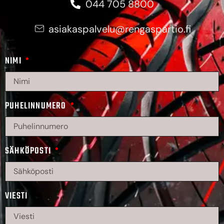
044 705 8800
asiakaspalvelu@rengaspartio.fi
NIMI
PUHELINNUMERO
SÄHKÖPOSTI
VIESTI