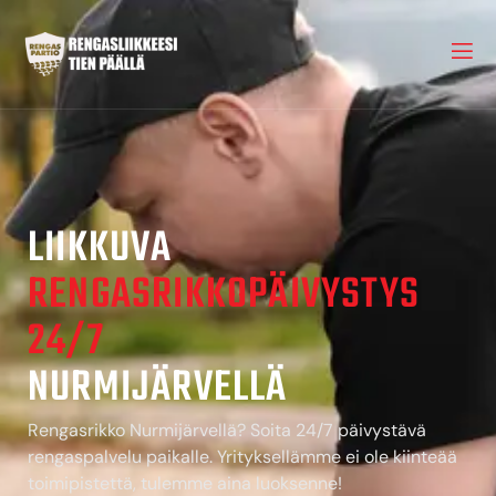
LIIKKUVA
RENGASRIKKOPÄIVYSTYS
24/7
NURMIJÄRVELLÄ
Rengasrikko Nurmijärvellä? Soita 24/7 päivystävä
rengaspalvelu paikalle. Yrityksellämme ei ole kiinteää
toimipistettä, tulemme aina luoksenne!