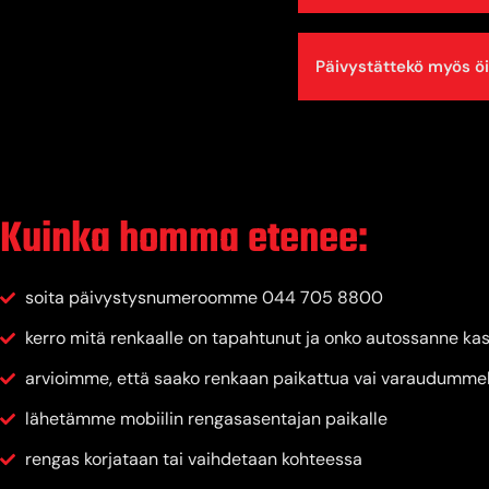
Päivystättekö myös öis
Kuinka homma etenee:
soita päivystysnumeroomme 044 705 8800
kerro mitä renkaalle on tapahtunut ja onko autossanne ka
arvioimme, että saako renkaan paikattua vai varaudummeko
lähetämme mobiilin rengasasentajan paikalle
rengas korjataan tai vaihdetaan kohteessa