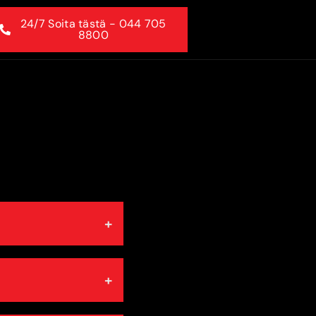
24/7 Soita tästä - 044 705
8800
+
+