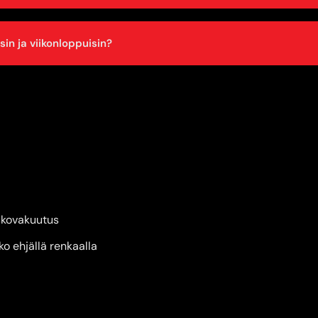
in ja viikonloppuisin?
skovakuutus
 ehjällä renkaalla