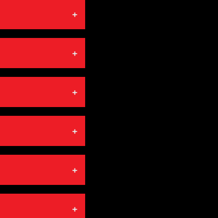
+
+
+
+
+
+