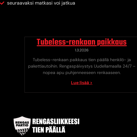
seuraavaksi matkasi voi jatkua
Tubeless-renkaan paikkaus
1.3.2026
Tubeless-renkaan paikkaus tien päällä henkilö- ja
pakettiautoihin. Rengaspäivystys Uudellamaalla 24/7 –
nopea apu puhjenneeseen renkaaseen.
Lue lisää >