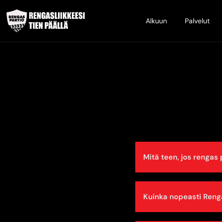
Alkuun
Palvelut
Mitä teen, jos rengas
Kuinka nopeasti Reng