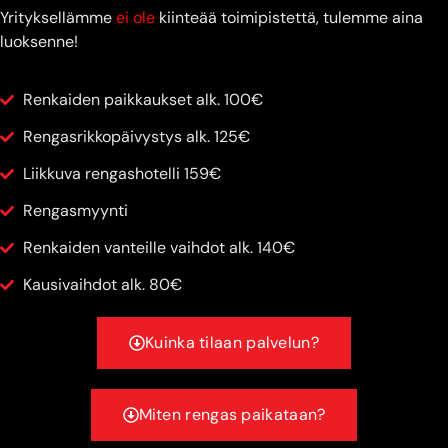
Yrityksellämme
ei ole
kiinteää toimipistettä, tulemme aina
luoksenne!
Renkaiden paikkaukset alk. 100€
Rengasrikkopäivystys alk. 125€
Liikkuva rengashotelli 159€
Rengasmyynti
Renkaiden vanteille vaihdot alk. 140€
Kausivaihdot alk. 80€
Kuinka tilaan palvelun?
Miten rengas paikataan?