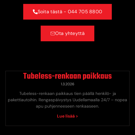
Soita tästä - 044 705 8800
Ota yhteyttä
Tubeless-renkaan paikkaus
1.3.2026
Tubeless-renkaan paikkaus tien päällä henkilö- ja
pakettiautoihin. Rengaspäivystys Uudellamaalla 24/7 – nopea
apu puhjenneeseen renkaaseen.
Lue lisää >