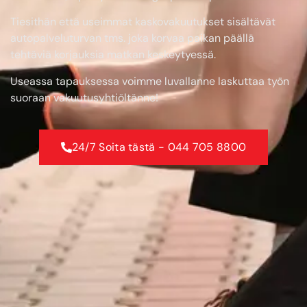
Tiesithän että useimmat kaskovakuutukset sisältävät
autopalveluturvan tms. joka korvaa paikan päällä
tehtäviä korjauksia matkan keskeytyessä.
Useassa tapauksessa voimme luvallanne laskuttaa työn
suoraan vakuutusyhtiöltänne!
24/7 Soita tästä - 044 705 8800