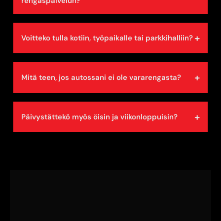
rengaspalvelun?
+
Voitteko tulla kotiin, työpaikalle tai parkkihalliin?
+
Mitä teen, jos autossani ei ole vararengasta?
+
Päivystättekö myös öisin ja viikonloppuisin?