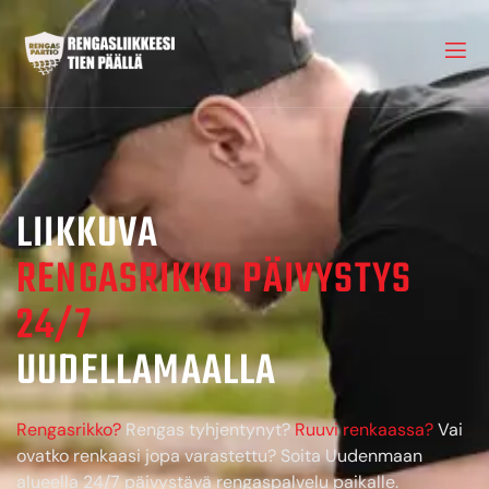
LIIKKUVA
RENGASRIKKO PÄIVYSTYS
24/7
UUDELLAMAALLA
Rengasrikko?
Rengas tyhjentynyt?
Ruuvi renkaassa?
Vai
ovatko renkaasi jopa varastettu? Soita Uudenmaan
alueella 24/7 päivystävä rengaspalvelu paikalle.