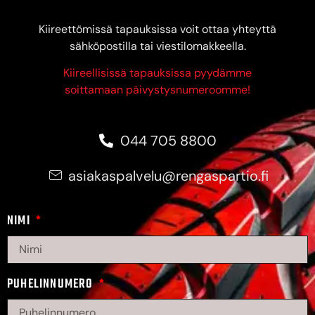
Kiireettömissä tapauksissa voit ottaa yhteyttä
sähköpostilla tai viestilomakkeella.
Kiireellisissä tapauksissa pyydämme
soittamaan päivystysnumeroomme!
044 705 8800
asiakaspalvelu@rengaspartio.fi
NIMI
PUHELINNUMERO