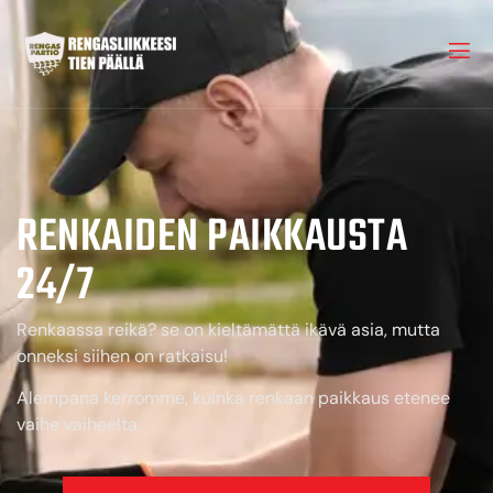
RENKAIDEN PAIKKAUSTA
24/7
Renkaassa reikä? se on kieltämättä ikävä asia, mutta
onneksi siihen on ratkaisu!
Alempana kerromme, kuinka renkaan paikkaus etenee
vaihe vaiheelta.