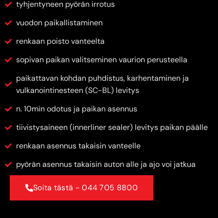
tyhjentyneen pyörän irrotus
vuodon paikallistaminen
renkaan poisto vanteelta
sopivan paikan valitseminen vaurion perusteella
paikattavan kohdan puhdistus, karhentaminen ja
vulkanointinesteen (SC-BL) levitys
n. 10min odotus ja paikan asennus
tiivistysaineen (innerliner sealer) levitys paikan päälle
renkaan asennus takaisin vanteelle
pyörän asennus takaisin auton alle ja ajo voi jatkua
Soita tästä - 044 705 8800