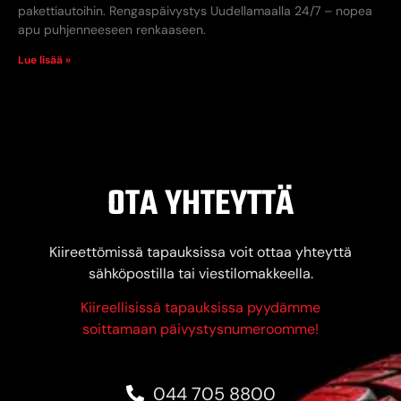
pakettiautoihin. Rengaspäivystys Uudellamaalla 24/7 – nopea
apu puhjenneeseen renkaaseen.
Lue lisää »
OTA YHTEYTTÄ
Kiireettömissä tapauksissa voit ottaa yhteyttä
sähköpostilla tai viestilomakkeella.
Kiireellisissä tapauksissa pyydämme
soittamaan päivystysnumeroomme!
044 705 8800