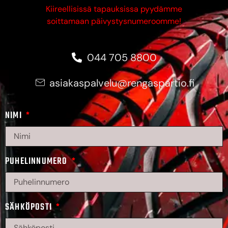
Kiireellisissä tapauksissa pyydämme
soittamaan päivystysnumeroomme!
044 705 8800
asiakaspalvelu@rengaspartio.fi
NIMI
PUHELINNUMERO
SÄHKÖPOSTI