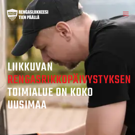
LIIKKUVAN
RENGASRIKKOPÄIVYSTYKSEN
TOIMIALUE ON KOKO
UUSIMAA