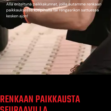
Alla eriteltynä paikkakunnat, joilla autamme renkaan
paikkauksessa kotipihalla tai rengasrikon sattuessa
kesken ajon!
RENKAAN PAIKKAUSTA
SEURAAVILLA